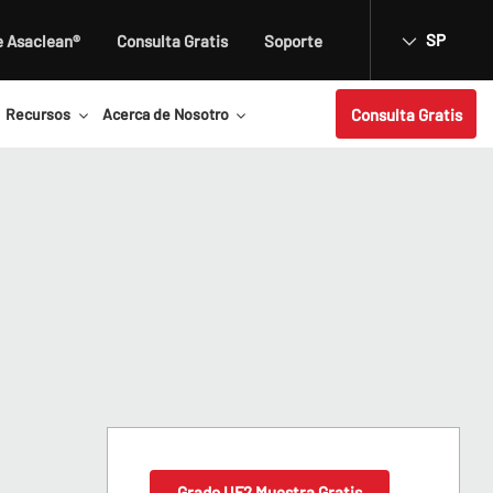
SP
e Asaclean®
Consulta Gratis
Soporte
Consulta Gratis
Recursos
Acerca de Nosotro
Grado UF2 Muestra Gratis