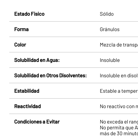
Estado Fisico
Sólido
Forma
Gránulos
Color
Mezcla de transp
Solubilidad en Agua:
Insoluble
Solubilidad en Otros Disolventes:
Insoluble en dis
Estabilidad
Estable a tempe
Reactividad
No reactivo con
Condiciones a Evitar
No exceda el ra
No permita que A
más de 30 minuto