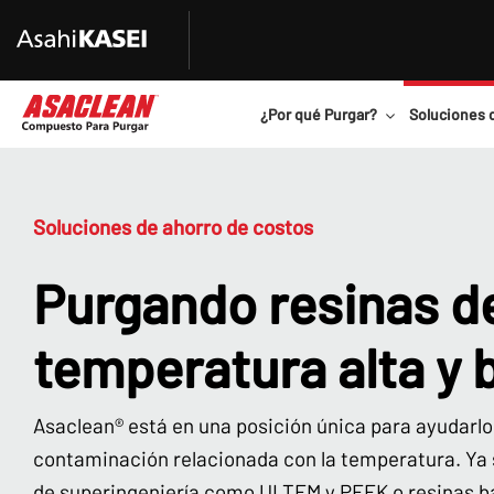
¿Por qué Purgar?
Soluciones 
Soluciones de ahorro de costos
Purgando resinas d
temperatura alta y 
Asaclean® está en una posición única para ayudarlo 
contaminación relacionada con la temperatura. Ya s
de superingeniería como ULTEM y PEEK o resinas b