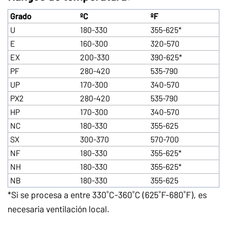
Grado
ºC
ºF
U
180-330
355-625*
E
160-300
320-570
EX
200-330
390-625*
PF
280-420
535-790
UP
170-300
340-570
PX2
280-420
535-790
HP
170-300
340-570
NC
180-330
355-625
SX
300-370
570-700
NF
180-330
355-625*
NH
180-330
355-625*
NB
180-330
355-625
*Si se procesa a entre 330˚C-360˚C (625˚F-680˚F), es
necesaria ventilación local.