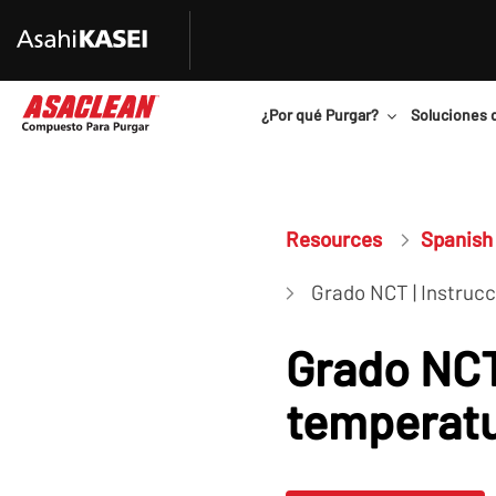
¿Por qué Purgar?
Soluciones 
Resources
Spanish 
Grado NCT | Instruc
Grado NCT 
temperat