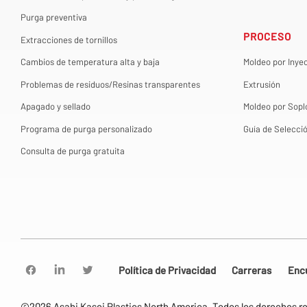
Purga preventiva
PROCESO
Extracciones de tornillos
Cambios de temperatura alta y baja
Moldeo por Inye
Problemas de residuos/Resinas transparentes
Extrusión
Apagado y sellado
Moldeo por Sopl
Programa de purga personalizado
Guía de Selecci
Consulta de purga gratuita
Política de Privacidad
Carreras
Encu
©2026 Asahi Kasei Plastics North America. Todos los derechos r