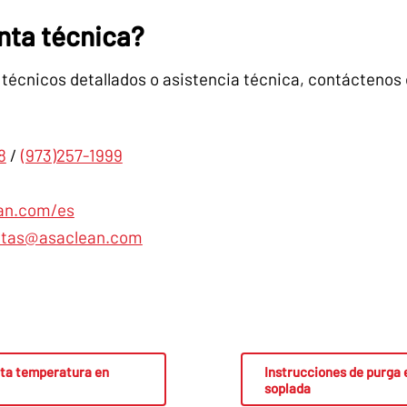
nta técnica?
s técnicos detallados o asistencia técnica, contáctenos 
8
/
(973)257-1999
an.com/es
ntas@asaclean.com
lta temperatura en
Instrucciones de purga e
soplada